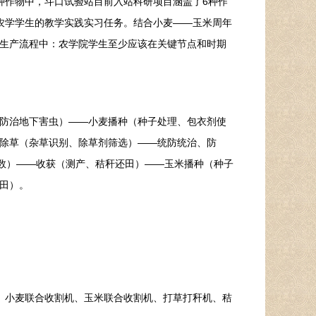
种作物中，斗口试验站目前入站科研项目涵盖了6种作
农学学生的教学实践实习任务。结合小麦——玉米周年
生产流程中：农学院学生至少应该在关键节点和时期
防治地下害虫）——小麦播种（种子处理、包衣剂使
除草（杂草识别、除草剂筛选）——统防统治、防
系数）——收获（测产、秸秆还田）——玉米播种（种子
田）。
小麦联合收割机、玉米联合收割机、打草打秆机、秸