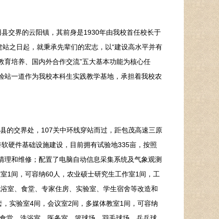
县交界的云阳镇，其前身是1930年由我校首任校长于
建站之日起，就秉承先辈们的宏志，以“建设高水平并有
教育培养、国内外合作交流”五大基本功能为核心任
试验站一道作为我校本科生实践教学基地，承担着我校农
县的交界处，107关中环线穿站而过，距包茂高速三原
善软硬件基础设施建设，目前拥有试验地335亩，按照
了清理和维修；配置了电脑自动信息采集系统及气象观测
室1间，可容纳60人，农业硕士研究生工作室1间，工
洗浴室、食堂、专家住房、实验室、学生宿舍等改造和
套，实验室4间，会议室2间，多媒体教室1间，可容纳
师生食堂、洗浴室、医务室、篮球场、羽毛球场、乒乓球