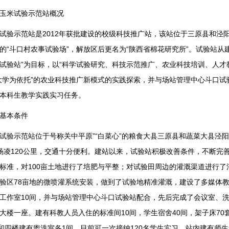
米试验示范站概况
示范站是2012年获批建设的校级科技推广站，该站位于三原县和泾阳
的“斗口村农事试验场”，解放区后更名为“陕西省棉花研究所”。试验站从
试验站”为目标，以“科学试验研究、科技示范推广、农业科技培训、人才
大学为依托”的农业科技推广新模式的实践探索，并与场站管理中心斗口
本科生教学实践实习任务。
基本条件
示范站位于号称关中平原”“白菜心”的粮食大县三原县和蔬菜大县泾阳
杨凌120公里，交通十分便利。建站以来，试验站积极改善条件，不断完
标准，对100亩土地进行了培肥与平整；对试验田周边的灌溉渠道进行
验区78亩地的微喷灌系统安装，做到了试验地精准灌溉，建设了多媒体教
工作室10间，并与场站管理中心斗口试验站配合，先后完成了会议室、
大楼一座。建有科教人员入住的标准间10间，学生宿舍40间，架子床70
楼和四楼建有盥洗室各1间，目前可一次接纳120名学生实习，站内建有