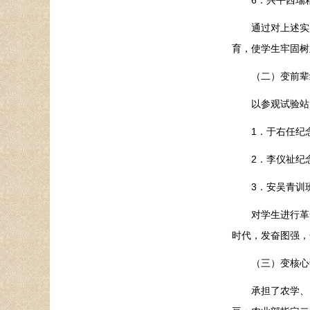
6．兴平西瑞粮
通过对上述实践
育，使学生牢固树
（二）变前辈纪
以参观试验站周
1．于右任纪
2．李仪祉纪
3．安吴青训
对学生进行革命
时代，发奋图强，
（三）变核心试
承担了农学、资环