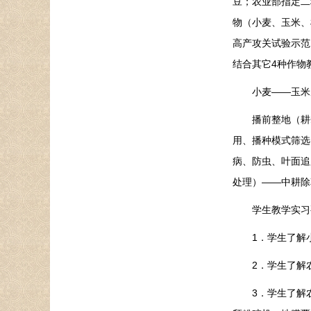
豆；农业部指定二
物（小麦、玉米、
高产攻关试验示范
结合其它4种作物
小麦——玉米
播前整地（耕犁
用、播种模式筛选
病、防虫、叶面追
处理）——中耕除
学生教学实习
1．学生了解小
2．学生了解农
3．学生了解农