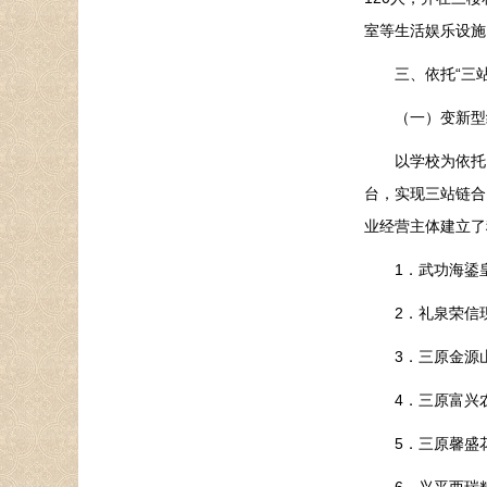
室等生活娱乐设施
三、依托“三站
（一）变新型经
以学校为依托，
台，实现三站链合
业经营主体建立了
1．武功海鋈皇
2．礼泉荣信现
3．三原金源山
4．三原富兴农
5．三原馨盛花